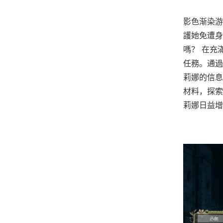
影色渐染游
護她免遭身
嗎？ 在充
任務。通過
莉娜的信息
材料，探索
莉娜日益增