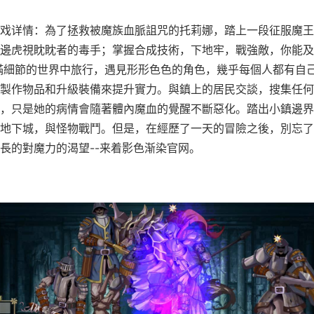
戏详情：為了拯救被魔族血脈詛咒的托莉娜，踏上一段征服魔王
邊虎視眈眈者的毒手；掌握合成技術，下地牢，戰強敵，你能及
滿細節的世界中旅行，遇見形形色色的角色，幾乎每個人都有自
製作物品和升級裝備來提升實力。與鎮上的居民交談，搜集任何
，只是她的病情會隨著體內魔血的覺醒不斷惡化。踏出小鎮邊界
地下城，與怪物戰鬥。但是，在經歷了一天的冒險之後，別忘了
長的對魔力的渴望--来着影色渐染官网。