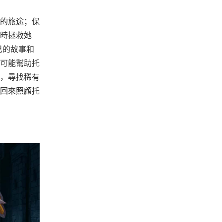
的旅途；保
時拯救她
己的故事和
可能幫助托
，尋找稀有
回來照顧托